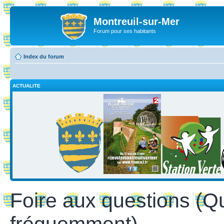
Montreuil-sur-Mer
Forum pour ses habitants
Index du forum
ACTUALITE
Foire aux questions (Q
fréquemment)