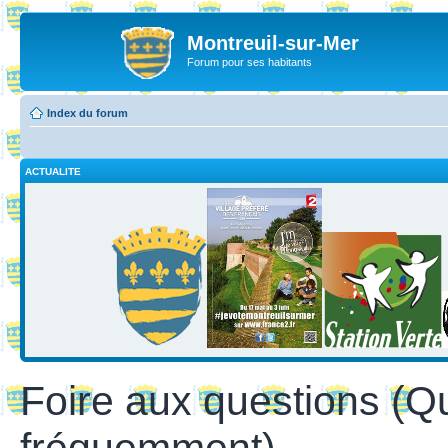
Montreuil-sur-Mer
Forum pour ses habitants
Index du forum
ACTUALITE
Foire aux questions (Q
fréquemment)