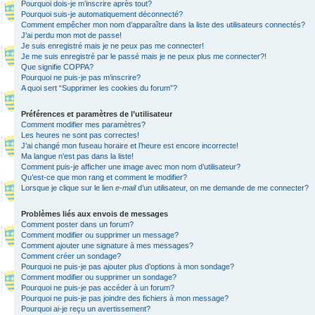
Pourquoi dois-je m’inscrire après tout?
Pourquoi suis-je automatiquement déconnecté?
Comment empêcher mon nom d’apparaître dans la liste des utilisateurs connectés?
J’ai perdu mon mot de passe!
Je suis enregistré mais je ne peux pas me connecter!
Je me suis enregistré par le passé mais je ne peux plus me connecter?!
Que signifie COPPA?
Pourquoi ne puis-je pas m’inscrire?
A quoi sert “Supprimer les cookies du forum”?
Préférences et paramètres de l’utilisateur
Comment modifier mes paramètres?
Les heures ne sont pas correctes!
J’ai changé mon fuseau horaire et l’heure est encore incorrecte!
Ma langue n’est pas dans la liste!
Comment puis-je afficher une image avec mon nom d’utilisateur?
Qu’est-ce que mon rang et comment le modifier?
Lorsque je clique sur le lien
e-mail
d’un utilisateur, on me demande de me connecter?
Problèmes liés aux envois de messages
Comment poster dans un forum?
Comment modifier ou supprimer un message?
Comment ajouter une signature à mes messages?
Comment créer un sondage?
Pourquoi ne puis-je pas ajouter plus d’options à mon sondage?
Comment modifier ou supprimer un sondage?
Pourquoi ne puis-je pas accéder à un forum?
Pourquoi ne puis-je pas joindre des fichiers à mon message?
Pourquoi ai-je reçu un avertissement?