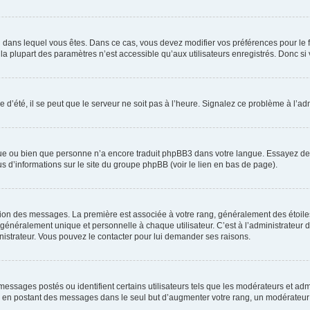
elui dans lequel vous êtes. Dans ce cas, vous devez modifier vos préférences pour le
a plupart des paramètres n’est accessible qu’aux utilisateurs enregistrés. Donc si v
 d’été, il se peut que le serveur ne soit pas à l’heure. Signalez ce problème à l’adm
ngue ou bien que personne n’a encore traduit phpBB3 dans votre langue. Essayez de d
us d’informations sur le site du groupe phpBB (voir le lien en bas de page).
ation des messages. La première est associée à votre rang, généralement des étoile
éralement unique et personnelle à chaque utilisateur. C’est à l’administrateur d’ac
inistrateur. Vous pouvez le contacter pour lui demander ses raisons.
essages postés ou identifient certains utilisateurs tels que les modérateurs et admi
ums en postant des messages dans le seul but d’augmenter votre rang, un modérateu