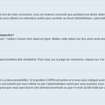
te
lors de votre connexion, vous ne resterez connecté que pendant une durée déterm
vous utilisez un ordinateur public pour accéder au forum (bibliothèque, cybercafé, u
connectés?
rum”, l’option
Cacher mon statut en ligne
. Mettez cette option sur
Oui
ainsi seuls le
ut toutefois être réinitialisé. Pour cela, sur la page de connexion, cliquez sur
J’ai
, il y a deux possibilités. Si la gestion COPPA est active et si vous avez indiqué avoi
n soit activée par vous-même ou par l’administrateur avant que vous puissiez vous c
 peut que vous ayez fourni une adresse incorrecte ou que l’e-mail ait été traité par u