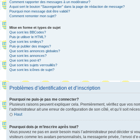
Comment rapporter des messages à un modérateur?
A quoi sert le bouton “Sauvegarder” dans la page de rédaction de message?
Pourquoi mon message doit être validé?
Comment remonter mon sujet?
Mise en forme et types de sujet
Que sont les BBCodes?
Puis-je utiliser le HTML?
Que sont les smileys?
Puis-je publier des images?
Que sont les annonces globales?
Que sont les annonces?
Que sont les post-it?
Que sont les sujets verrouillés?
Que sont les icônes de sujet?
Problèmes d’identification et d’inscription
Pourquoi ne puis-je pas me connecter?
Plusieurs raisons peuvent expliquer cela. Premièrement, vérifiez que vos nom d’
l’administrateur ait une erreur de configuration de son côté, et qu’il soit néces
Haut
Pourquoi dois-je m’inscrire après tout?
Vous pouvez ne pas en avoir besoin mais l’administrateur peut décider si vou
visiteurs comme les avatars personnalisés, la messagerie privée, l’envoi d’e-