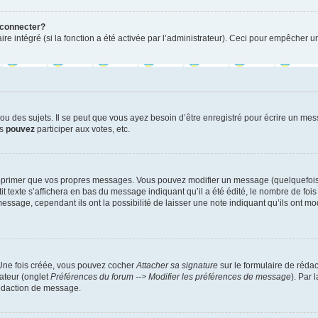
 connecter?
ire intégré (si la fonction a été activée par l’administrateur). Ceci pour empêcher un
 des sujets. Il se peut que vous ayez besoin d’être enregistré pour écrire un mes
us
pouvez
participer aux votes, etc.
pprimer que vos propres messages. Vous pouvez modifier un message (quelquefois d
xte s’affichera en bas du message indiquant qu’il a été édité, le nombre de fois qu’
age, cependant ils ont la possibilité de laisser une note indiquant qu’ils ont modi
 Une fois créée, vous pouvez cocher
Attacher sa signature
sur le formulaire de réda
ateur (onglet
Préférences du forum --> Modifier les préférences de message
). Par 
rédaction de message.