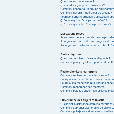
Que sont les modérateurs?
Que sont les groupes d’utilisateurs?
Comment adhérer à un groupe d’utilisateur
Comment devenir modérateur de groupe?
Pourquoi certains groupes d’utilisateurs ap
Qu’est-ce qu’un “Groupe par défaut”?
Qu’est-ce que le lien “L’équipe du forum”?
Messagerie privée
Je ne peux pas envoyer de messages priv
Je reçois sans arrêt des messages indésir
J’ai reçu un e-mail ou un courrier abusif d’u
Amis et ignorés
Que sont mes listes d’amis et d’ignorés?
Comment puis-je ajouter/supprimer des utili
Recherche dans les forums
Comment rechercher dans les forums?
Pourquoi ma recherche ne renvoie aucun ré
Pourquoi ma recherche retourne une page 
Comment rechercher des membres?
Comment puis-je trouver mes propres mess
Surveillance des sujets et favoris
Quelle est la différence entre les favoris et 
Comment surveiller des forums ou sujets pa
Comment puis-je supprimer mes surveillanc