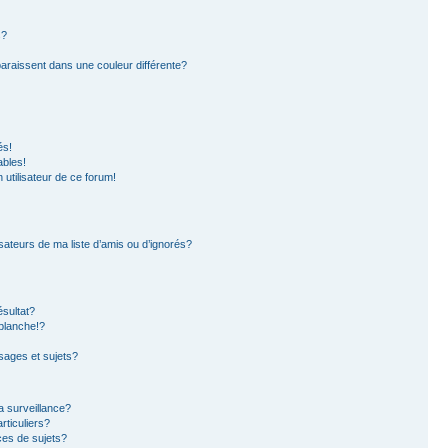
s?
paraissent dans une couleur différente?
és!
ables!
n utilisateur de ce forum!
sateurs de ma liste d’amis ou d’ignorés?
sultat?
blanche!?
ages et sujets?
la surveillance?
rticuliers?
es de sujets?