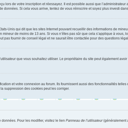
u lors de votre inscription et réessayez. Il est possible aussi que l’administrateur 
 de données. Si cela vous arrive, tentez de vous réinscrire et soyez plus investi dans
tats-Unis qui dit que les sites Internet pouvant recueillir des informations de mi
r un mineur de moins de 13 ans. Si vous n’êtes pas sûr que cela s’applique à vous, l
 pas fournir de conseil légal et ne saurait être contactée pour des questions légal
m d’utilisateur que vous souhaitez utiliser. Le propriétaire du site peut également av
ation et votre connexion au forum. Ils fournissent aussi des fonctionnalités telles 
la suppression des cookies peut les corriger.
 données. Pour les modifier, visitez le lien
Panneau de l’utilisateur
(généralement a