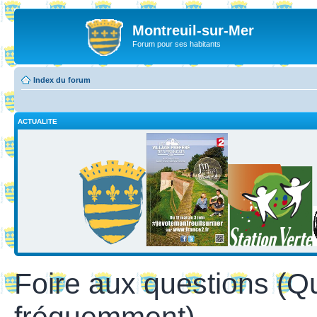
Montreuil-sur-Mer
Forum pour ses habitants
Index du forum
ACTUALITE
Foire aux questions (Q
fréquemment)