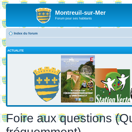
Montreuil-sur-Mer
Forum pour ses habitants
Index du forum
ACTUALITE
Foire aux questions (Q
fréquemment)