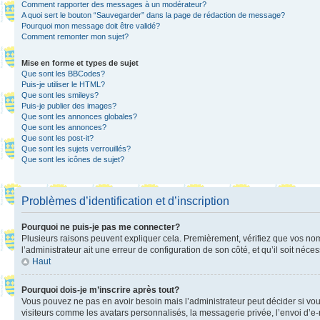
Comment rapporter des messages à un modérateur?
A quoi sert le bouton “Sauvegarder” dans la page de rédaction de message?
Pourquoi mon message doit être validé?
Comment remonter mon sujet?
Mise en forme et types de sujet
Que sont les BBCodes?
Puis-je utiliser le HTML?
Que sont les smileys?
Puis-je publier des images?
Que sont les annonces globales?
Que sont les annonces?
Que sont les post-it?
Que sont les sujets verrouillés?
Que sont les icônes de sujet?
Problèmes d’identification et d’inscription
Pourquoi ne puis-je pas me connecter?
Plusieurs raisons peuvent expliquer cela. Premièrement, vérifiez que vos nom d’
l’administrateur ait une erreur de configuration de son côté, et qu’il soit néces
Haut
Pourquoi dois-je m’inscrire après tout?
Vous pouvez ne pas en avoir besoin mais l’administrateur peut décider si vou
visiteurs comme les avatars personnalisés, la messagerie privée, l’envoi d’e-