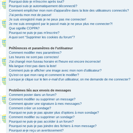
Pourquoi dois-je m’inscrire après tout?
Pourquoi suis-je automatiquement déconnecté?
Comment empêcher mon nom d’apparaître dans la liste des utilisateurs connectés?
J’ai perdu mon mot de passe!
Je suis enregistré mais je ne peux pas me connecter!
Je me suis enregistré par le passé mais je ne peux plus me connecter?!
Que signifie COPPA?
Pourquoi ne puis-je pas m’inscrire?
A quoi sert “Supprimer les cookies du forum”?
Préférences et paramètres de l’utilisateur
Comment modifier mes paramètres?
Les heures ne sont pas correctes!
J’ai changé mon fuseau horaire et l’heure est encore incorrecte!
Ma langue n’est pas dans la liste!
Comment puis-je afficher une image avec mon nom d’utilisateur?
Qu’est-ce que mon rang et comment le modifier?
Lorsque je clique sur le lien
e-mail
d’un utilisateur, on me demande de me connecter?
Problèmes liés aux envois de messages
Comment poster dans un forum?
Comment modifier ou supprimer un message?
Comment ajouter une signature à mes messages?
Comment créer un sondage?
Pourquoi ne puis-je pas ajouter plus d’options à mon sondage?
Comment modifier ou supprimer un sondage?
Pourquoi ne puis-je pas accéder à un forum?
Pourquoi ne puis-je pas joindre des fichiers à mon message?
Pourquoi ai-je reçu un avertissement?