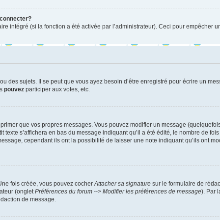
 connecter?
ire intégré (si la fonction a été activée par l’administrateur). Ceci pour empêcher un
 des sujets. Il se peut que vous ayez besoin d’être enregistré pour écrire un mes
us
pouvez
participer aux votes, etc.
pprimer que vos propres messages. Vous pouvez modifier un message (quelquefois d
xte s’affichera en bas du message indiquant qu’il a été édité, le nombre de fois qu’
age, cependant ils ont la possibilité de laisser une note indiquant qu’ils ont modi
 Une fois créée, vous pouvez cocher
Attacher sa signature
sur le formulaire de réda
ateur (onglet
Préférences du forum --> Modifier les préférences de message
). Par 
rédaction de message.