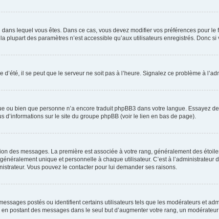
elui dans lequel vous êtes. Dans ce cas, vous devez modifier vos préférences pour le
a plupart des paramètres n’est accessible qu’aux utilisateurs enregistrés. Donc si v
 d’été, il se peut que le serveur ne soit pas à l’heure. Signalez ce problème à l’adm
ngue ou bien que personne n’a encore traduit phpBB3 dans votre langue. Essayez de d
us d’informations sur le site du groupe phpBB (voir le lien en bas de page).
ation des messages. La première est associée à votre rang, généralement des étoile
éralement unique et personnelle à chaque utilisateur. C’est à l’administrateur d’ac
inistrateur. Vous pouvez le contacter pour lui demander ses raisons.
essages postés ou identifient certains utilisateurs tels que les modérateurs et admi
ums en postant des messages dans le seul but d’augmenter votre rang, un modérateu