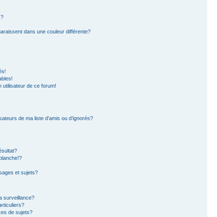
s?
paraissent dans une couleur différente?
és!
ables!
n utilisateur de ce forum!
sateurs de ma liste d’amis ou d’ignorés?
sultat?
blanche!?
ages et sujets?
la surveillance?
rticuliers?
es de sujets?