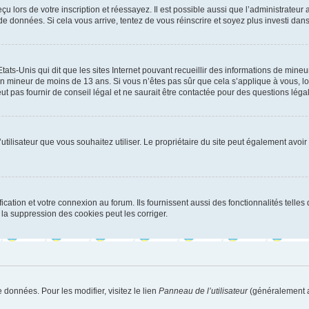
u lors de votre inscription et réessayez. Il est possible aussi que l’administrateur 
 de données. Si cela vous arrive, tentez de vous réinscrire et soyez plus investi dans
tats-Unis qui dit que les sites Internet pouvant recueillir des informations de mi
r un mineur de moins de 13 ans. Si vous n’êtes pas sûr que cela s’applique à vous, l
 pas fournir de conseil légal et ne saurait être contactée pour des questions légal
m d’utilisateur que vous souhaitez utiliser. Le propriétaire du site peut également av
ation et votre connexion au forum. Ils fournissent aussi des fonctionnalités telles 
la suppression des cookies peut les corriger.
 données. Pour les modifier, visitez le lien
Panneau de l’utilisateur
(généralement a