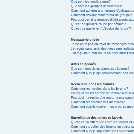
Que sont les modérateurs?
Que sont les groupes d’utilisateurs?
Comment adhérer à un groupe d’utilisateur
Comment devenir modérateur de groupe?
Pourquoi certains groupes d’utilisateurs ap
Qu’est-ce qu’un “Groupe par défaut”?
Qu’est-ce que le lien “L’équipe du forum”?
Messagerie privée
Je ne peux pas envoyer de messages priv
Je reçois sans arrêt des messages indésir
J’ai reçu un e-mail ou un courrier abusif d’u
Amis et ignorés
Que sont mes listes d’amis et d’ignorés?
Comment puis-je ajouter/supprimer des utili
Recherche dans les forums
Comment rechercher dans les forums?
Pourquoi ma recherche ne renvoie aucun ré
Pourquoi ma recherche retourne une page 
Comment rechercher des membres?
Comment puis-je trouver mes propres mess
Surveillance des sujets et favoris
Quelle est la différence entre les favoris et 
Comment surveiller des forums ou sujets pa
Comment puis-je supprimer mes surveillanc