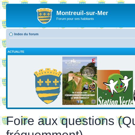
Montreuil-sur-Mer
Forum pour ses habitants
Index du forum
ACTUALITE
Foire aux questions (Q
fréquemment)