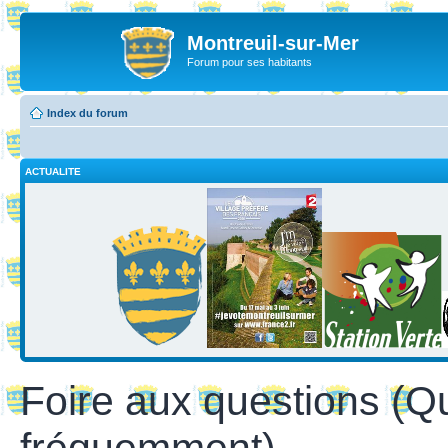
Montreuil-sur-Mer
Forum pour ses habitants
Index du forum
ACTUALITE
Foire aux questions (Q
fréquemment)