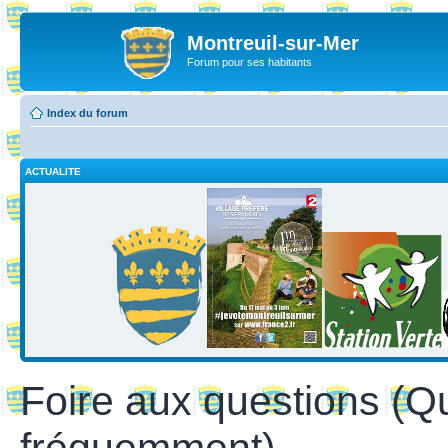
Montreuil-sur-Mer
Forum pour ses habitants
Index du forum
ACTUALITE
Foire aux questions (Q
fréquemment)