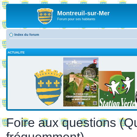
Montreuil-sur-Mer
Forum pour ses habitants
Index du forum
ACTUALITE
Foire aux questions (Q
fréquemment)