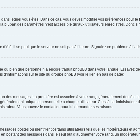
elui dans lequel vous êtes. Dans ce cas, vous devez modifier vos préférences pour le
a plupart des paramètres n’est accessible qu’aux utilisateurs enregistrés. Donc si v
 d’été, il se peut que le serveur ne soit pas à l’heure. Signalez ce problème à l’adm
ngue ou bien que personne n’a encore traduit phpBB3 dans votre langue. Essayez de d
us d’informations sur le site du groupe phpBB (voir le lien en bas de page).
ation des messages. La première est associée à votre rang, généralement des étoile
éralement unique et personnelle à chaque utilisateur. C’est à l’administrateur d’ac
inistrateur. Vous pouvez le contacter pour lui demander ses raisons.
essages postés ou identifient certains utilisateurs tels que les modérateurs et admi
ums en postant des messages dans le seul but d’augmenter votre rang, un modérateu