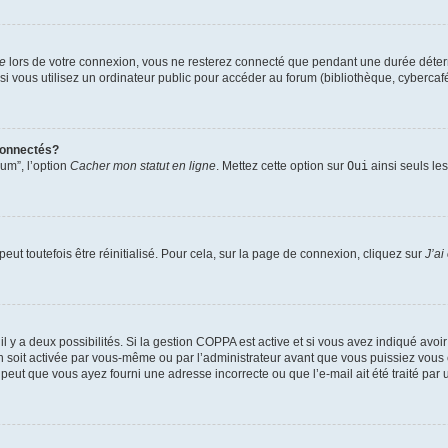
te
lors de votre connexion, vous ne resterez connecté que pendant une durée déterm
vous utilisez un ordinateur public pour accéder au forum (bibliothèque, cybercafé, u
connectés?
rum”, l’option
Cacher mon statut en ligne
. Mettez cette option sur
Oui
ainsi seuls le
ut toutefois être réinitialisé. Pour cela, sur la page de connexion, cliquez sur
J’ai
, il y a deux possibilités. Si la gestion COPPA est active et si vous avez indiqué avoi
n soit activée par vous-même ou par l’administrateur avant que vous puissiez vous c
 peut que vous ayez fourni une adresse incorrecte ou que l’e-mail ait été traité par u