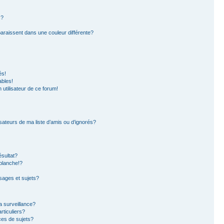
s?
paraissent dans une couleur différente?
és!
ables!
n utilisateur de ce forum!
sateurs de ma liste d’amis ou d’ignorés?
sultat?
blanche!?
ages et sujets?
la surveillance?
rticuliers?
es de sujets?