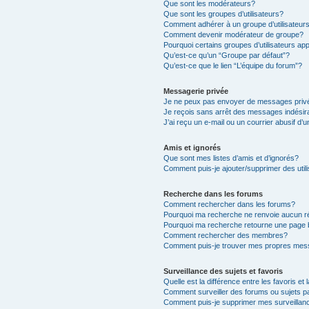
Que sont les modérateurs?
Que sont les groupes d’utilisateurs?
Comment adhérer à un groupe d’utilisateur
Comment devenir modérateur de groupe?
Pourquoi certains groupes d’utilisateurs ap
Qu’est-ce qu’un “Groupe par défaut”?
Qu’est-ce que le lien “L’équipe du forum”?
Messagerie privée
Je ne peux pas envoyer de messages priv
Je reçois sans arrêt des messages indésir
J’ai reçu un e-mail ou un courrier abusif d’u
Amis et ignorés
Que sont mes listes d’amis et d’ignorés?
Comment puis-je ajouter/supprimer des utili
Recherche dans les forums
Comment rechercher dans les forums?
Pourquoi ma recherche ne renvoie aucun ré
Pourquoi ma recherche retourne une page 
Comment rechercher des membres?
Comment puis-je trouver mes propres mess
Surveillance des sujets et favoris
Quelle est la différence entre les favoris et 
Comment surveiller des forums ou sujets pa
Comment puis-je supprimer mes surveillanc