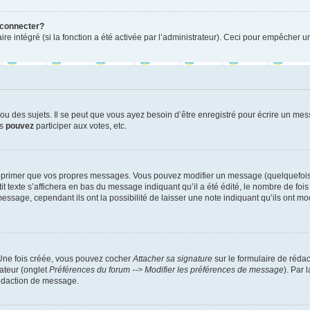
 connecter?
ire intégré (si la fonction a été activée par l’administrateur). Ceci pour empêcher un
 des sujets. Il se peut que vous ayez besoin d’être enregistré pour écrire un mes
us
pouvez
participer aux votes, etc.
pprimer que vos propres messages. Vous pouvez modifier un message (quelquefois d
xte s’affichera en bas du message indiquant qu’il a été édité, le nombre de fois qu’
age, cependant ils ont la possibilité de laisser une note indiquant qu’ils ont modi
 Une fois créée, vous pouvez cocher
Attacher sa signature
sur le formulaire de réda
ateur (onglet
Préférences du forum --> Modifier les préférences de message
). Par 
rédaction de message.