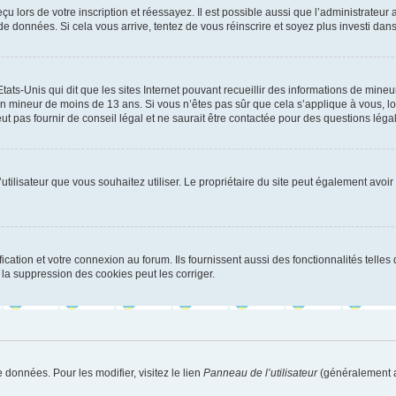
u lors de votre inscription et réessayez. Il est possible aussi que l’administrateur 
 de données. Si cela vous arrive, tentez de vous réinscrire et soyez plus investi dans
tats-Unis qui dit que les sites Internet pouvant recueillir des informations de mi
r un mineur de moins de 13 ans. Si vous n’êtes pas sûr que cela s’applique à vous, l
 pas fournir de conseil légal et ne saurait être contactée pour des questions légal
m d’utilisateur que vous souhaitez utiliser. Le propriétaire du site peut également av
ation et votre connexion au forum. Ils fournissent aussi des fonctionnalités telles 
la suppression des cookies peut les corriger.
 données. Pour les modifier, visitez le lien
Panneau de l’utilisateur
(généralement a