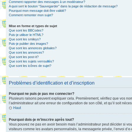
Comment rapporter des messages à un modérateur?
A quoi sert le bouton “Sauvegarder” dans la page de rédaction de message?
Pourquoi mon message doit être validé?
Comment remonter mon sujet?
Mise en forme et types de sujet
Que sont les BBCodes?
Puis-je utiliser le HTML?
Que sont les smileys?
Puis-je publier des images?
Que sont les annonces globales?
Que sont les annonces?
Que sont les post-it?
Que sont les sujets verrouillés?
Que sont les icônes de sujet?
Problèmes d’identification et d’inscription
Pourquoi ne puis-je pas me connecter?
Plusieurs raisons peuvent expliquer cela. Premièrement, vérifiez que vos nom d’
l’administrateur ait une erreur de configuration de son côté, et qu’il soit néces
Haut
Pourquoi dois-je m’inscrire après tout?
Vous pouvez ne pas en avoir besoin mais l’administrateur peut décider si vou
visiteurs comme les avatars personnalisés, la messagerie privée, l’envoi d’e-