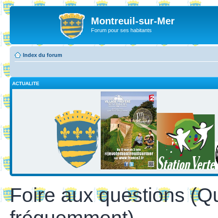
Montreuil-sur-Mer
Forum pour ses habitants
Index du forum
ACTUALITE
Foire aux questions (Q
fréquemment)