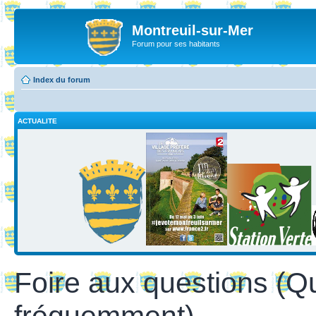
Montreuil-sur-Mer
Forum pour ses habitants
Index du forum
ACTUALITE
Foire aux questions (Q
fréquemment)