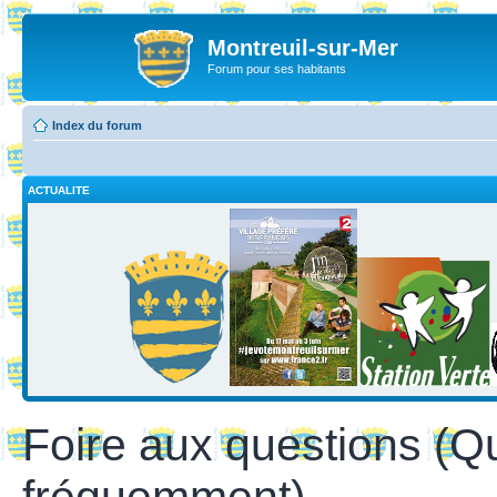
Montreuil-sur-Mer
Forum pour ses habitants
Index du forum
ACTUALITE
Foire aux questions (Q
fréquemment)