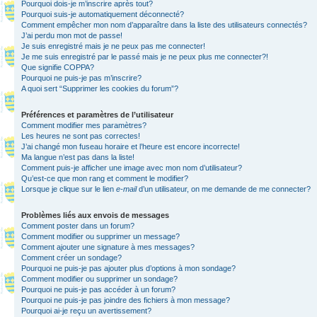
Pourquoi dois-je m’inscrire après tout?
Pourquoi suis-je automatiquement déconnecté?
Comment empêcher mon nom d’apparaître dans la liste des utilisateurs connectés?
J’ai perdu mon mot de passe!
Je suis enregistré mais je ne peux pas me connecter!
Je me suis enregistré par le passé mais je ne peux plus me connecter?!
Que signifie COPPA?
Pourquoi ne puis-je pas m’inscrire?
A quoi sert “Supprimer les cookies du forum”?
Préférences et paramètres de l’utilisateur
Comment modifier mes paramètres?
Les heures ne sont pas correctes!
J’ai changé mon fuseau horaire et l’heure est encore incorrecte!
Ma langue n’est pas dans la liste!
Comment puis-je afficher une image avec mon nom d’utilisateur?
Qu’est-ce que mon rang et comment le modifier?
Lorsque je clique sur le lien
e-mail
d’un utilisateur, on me demande de me connecter?
Problèmes liés aux envois de messages
Comment poster dans un forum?
Comment modifier ou supprimer un message?
Comment ajouter une signature à mes messages?
Comment créer un sondage?
Pourquoi ne puis-je pas ajouter plus d’options à mon sondage?
Comment modifier ou supprimer un sondage?
Pourquoi ne puis-je pas accéder à un forum?
Pourquoi ne puis-je pas joindre des fichiers à mon message?
Pourquoi ai-je reçu un avertissement?