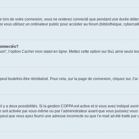
te
lors de votre connexion, vous ne resterez connecté que pendant une durée déterm
vous utilisez un ordinateur public pour accéder au forum (bibliothèque, cybercafé, u
connectés?
rum”, l’option
Cacher mon statut en ligne
. Mettez cette option sur
Oui
ainsi seuls le
ut toutefois être réinitialisé. Pour cela, sur la page de connexion, cliquez sur
J’ai
, il y a deux possibilités. Si la gestion COPPA est active et si vous avez indiqué avoi
n soit activée par vous-même ou par l’administrateur avant que vous puissiez vous c
 peut que vous ayez fourni une adresse incorrecte ou que l’e-mail ait été traité par u