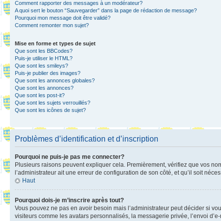
Comment rapporter des messages à un modérateur?
A quoi sert le bouton “Sauvegarder” dans la page de rédaction de message?
Pourquoi mon message doit être validé?
Comment remonter mon sujet?
Mise en forme et types de sujet
Que sont les BBCodes?
Puis-je utiliser le HTML?
Que sont les smileys?
Puis-je publier des images?
Que sont les annonces globales?
Que sont les annonces?
Que sont les post-it?
Que sont les sujets verrouillés?
Que sont les icônes de sujet?
Problèmes d’identification et d’inscription
Pourquoi ne puis-je pas me connecter?
Plusieurs raisons peuvent expliquer cela. Premièrement, vérifiez que vos nom d’
l’administrateur ait une erreur de configuration de son côté, et qu’il soit néces
Haut
Pourquoi dois-je m’inscrire après tout?
Vous pouvez ne pas en avoir besoin mais l’administrateur peut décider si vou
visiteurs comme les avatars personnalisés, la messagerie privée, l’envoi d’e-