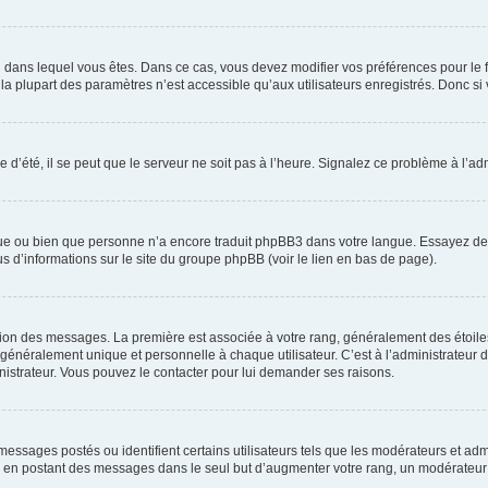
elui dans lequel vous êtes. Dans ce cas, vous devez modifier vos préférences pour le
a plupart des paramètres n’est accessible qu’aux utilisateurs enregistrés. Donc si v
 d’été, il se peut que le serveur ne soit pas à l’heure. Signalez ce problème à l’adm
ngue ou bien que personne n’a encore traduit phpBB3 dans votre langue. Essayez de d
us d’informations sur le site du groupe phpBB (voir le lien en bas de page).
ation des messages. La première est associée à votre rang, généralement des étoile
éralement unique et personnelle à chaque utilisateur. C’est à l’administrateur d’ac
inistrateur. Vous pouvez le contacter pour lui demander ses raisons.
essages postés ou identifient certains utilisateurs tels que les modérateurs et admi
ums en postant des messages dans le seul but d’augmenter votre rang, un modérateu