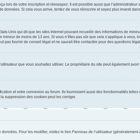
u lors de votre inscription et réessayez. Il est possible aussi que l’administrateur 
 de données. Si cela vous arrive, tentez de vous réinscrire et soyez plus investi dans
tats-Unis qui dit que les sites Internet pouvant recueillir des informations de mi
r un mineur de moins de 13 ans. Si vous n’êtes pas sûr que cela s’applique à vous, l
 pas fournir de conseil légal et ne saurait être contactée pour des questions légal
m d’utilisateur que vous souhaitez utiliser. Le propriétaire du site peut également av
ation et votre connexion au forum. Ils fournissent aussi des fonctionnalités telles 
la suppression des cookies peut les corriger.
 données. Pour les modifier, visitez le lien
Panneau de l’utilisateur
(généralement a