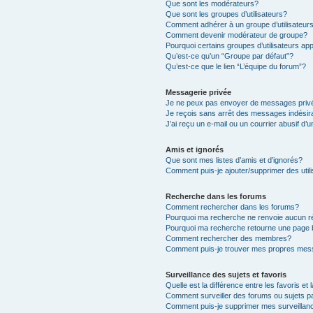
Que sont les modérateurs?
Que sont les groupes d’utilisateurs?
Comment adhérer à un groupe d’utilisateur
Comment devenir modérateur de groupe?
Pourquoi certains groupes d’utilisateurs ap
Qu’est-ce qu’un “Groupe par défaut”?
Qu’est-ce que le lien “L’équipe du forum”?
Messagerie privée
Je ne peux pas envoyer de messages priv
Je reçois sans arrêt des messages indésir
J’ai reçu un e-mail ou un courrier abusif d’u
Amis et ignorés
Que sont mes listes d’amis et d’ignorés?
Comment puis-je ajouter/supprimer des utili
Recherche dans les forums
Comment rechercher dans les forums?
Pourquoi ma recherche ne renvoie aucun ré
Pourquoi ma recherche retourne une page 
Comment rechercher des membres?
Comment puis-je trouver mes propres mess
Surveillance des sujets et favoris
Quelle est la différence entre les favoris et 
Comment surveiller des forums ou sujets pa
Comment puis-je supprimer mes surveillanc