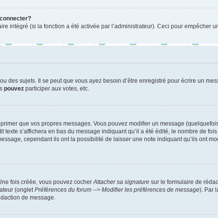
 connecter?
ire intégré (si la fonction a été activée par l’administrateur). Ceci pour empêcher un
 des sujets. Il se peut que vous ayez besoin d’être enregistré pour écrire un mes
us
pouvez
participer aux votes, etc.
pprimer que vos propres messages. Vous pouvez modifier un message (quelquefois d
xte s’affichera en bas du message indiquant qu’il a été édité, le nombre de fois qu’
age, cependant ils ont la possibilité de laisser une note indiquant qu’ils ont modi
 Une fois créée, vous pouvez cocher
Attacher sa signature
sur le formulaire de réda
ateur (onglet
Préférences du forum --> Modifier les préférences de message
). Par 
rédaction de message.