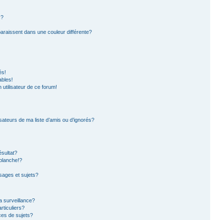
s?
paraissent dans une couleur différente?
és!
ables!
n utilisateur de ce forum!
sateurs de ma liste d’amis ou d’ignorés?
sultat?
blanche!?
ages et sujets?
la surveillance?
rticuliers?
es de sujets?