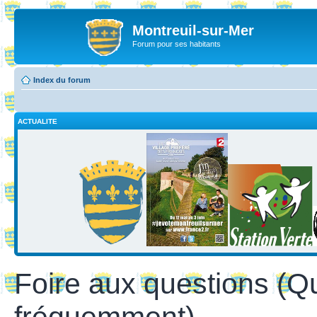
Montreuil-sur-Mer
Forum pour ses habitants
Index du forum
ACTUALITE
Foire aux questions (Q
fréquemment)