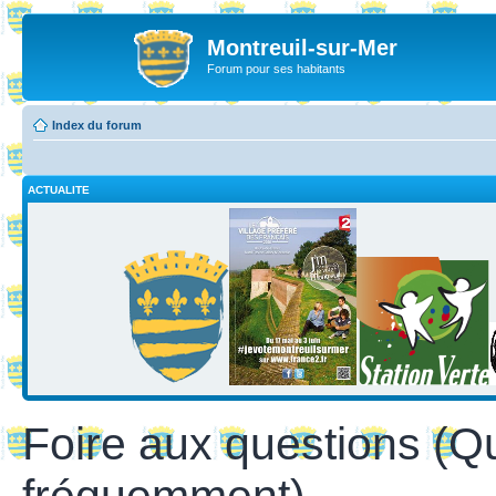
Montreuil-sur-Mer
Forum pour ses habitants
Index du forum
ACTUALITE
Foire aux questions (Q
fréquemment)