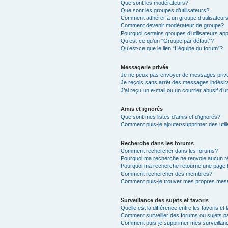
Que sont les modérateurs?
Que sont les groupes d’utilisateurs?
Comment adhérer à un groupe d’utilisateur
Comment devenir modérateur de groupe?
Pourquoi certains groupes d’utilisateurs ap
Qu’est-ce qu’un “Groupe par défaut”?
Qu’est-ce que le lien “L’équipe du forum”?
Messagerie privée
Je ne peux pas envoyer de messages priv
Je reçois sans arrêt des messages indésir
J’ai reçu un e-mail ou un courrier abusif d’u
Amis et ignorés
Que sont mes listes d’amis et d’ignorés?
Comment puis-je ajouter/supprimer des utili
Recherche dans les forums
Comment rechercher dans les forums?
Pourquoi ma recherche ne renvoie aucun ré
Pourquoi ma recherche retourne une page 
Comment rechercher des membres?
Comment puis-je trouver mes propres mess
Surveillance des sujets et favoris
Quelle est la différence entre les favoris et 
Comment surveiller des forums ou sujets pa
Comment puis-je supprimer mes surveillanc