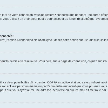
te
lors de votre connexion, vous ne resterez connecté que pendant une durée déterm
vous utilisez un ordinateur public pour accéder au forum (bibliothèque, cybercafé, u
connectés?
rum”, l’option
Cacher mon statut en ligne
. Mettez cette option sur
Oui
ainsi seuls le
ut toutefois être réinitialisé. Pour cela, sur la page de connexion, cliquez sur
J’ai
, il y a deux possibilités. Si la gestion COPPA est active et si vous avez indiqué avoi
n soit activée par vous-même ou par l’administrateur avant que vous puissiez vous c
 peut que vous ayez fourni une adresse incorrecte ou que l’e-mail ait été traité par u