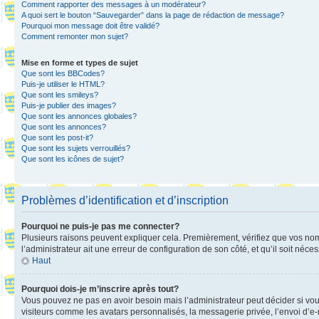
Comment rapporter des messages à un modérateur?
A quoi sert le bouton “Sauvegarder” dans la page de rédaction de message?
Pourquoi mon message doit être validé?
Comment remonter mon sujet?
Mise en forme et types de sujet
Que sont les BBCodes?
Puis-je utiliser le HTML?
Que sont les smileys?
Puis-je publier des images?
Que sont les annonces globales?
Que sont les annonces?
Que sont les post-it?
Que sont les sujets verrouillés?
Que sont les icônes de sujet?
Problèmes d’identification et d’inscription
Pourquoi ne puis-je pas me connecter?
Plusieurs raisons peuvent expliquer cela. Premièrement, vérifiez que vos nom d’
l’administrateur ait une erreur de configuration de son côté, et qu’il soit néces
Haut
Pourquoi dois-je m’inscrire après tout?
Vous pouvez ne pas en avoir besoin mais l’administrateur peut décider si vou
visiteurs comme les avatars personnalisés, la messagerie privée, l’envoi d’e-