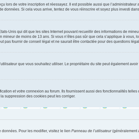
u lors de votre inscription et réessayez. Il est possible aussi que l’administrateur 
 de données. Si cela vous arrive, tentez de vous réinscrire et soyez plus investi dans
tats-Unis qui dit que les sites Internet pouvant recueillir des informations de mi
r un mineur de moins de 13 ans. Si vous n’êtes pas sûr que cela s’applique à vous, l
 pas fournir de conseil légal et ne saurait être contactée pour des questions légal
m d’utilisateur que vous souhaitez utiliser. Le propriétaire du site peut également av
ation et votre connexion au forum. Ils fournissent aussi des fonctionnalités telles 
la suppression des cookies peut les corriger.
 données. Pour les modifier, visitez le lien
Panneau de l’utilisateur
(généralement a