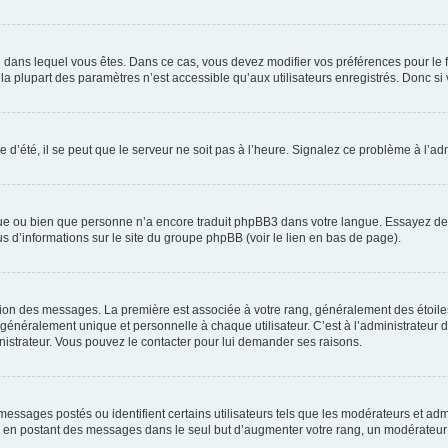
elui dans lequel vous êtes. Dans ce cas, vous devez modifier vos préférences pour le
a plupart des paramètres n’est accessible qu’aux utilisateurs enregistrés. Donc si v
 d’été, il se peut que le serveur ne soit pas à l’heure. Signalez ce problème à l’adm
ngue ou bien que personne n’a encore traduit phpBB3 dans votre langue. Essayez de d
us d’informations sur le site du groupe phpBB (voir le lien en bas de page).
ation des messages. La première est associée à votre rang, généralement des étoile
éralement unique et personnelle à chaque utilisateur. C’est à l’administrateur d’ac
inistrateur. Vous pouvez le contacter pour lui demander ses raisons.
essages postés ou identifient certains utilisateurs tels que les modérateurs et admi
ums en postant des messages dans le seul but d’augmenter votre rang, un modérateu