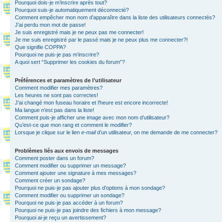
Pourquoi dois-je m’inscrire après tout?
Pourquoi suis-je automatiquement déconnecté?
Comment empêcher mon nom d’apparaître dans la liste des utilisateurs connectés?
J’ai perdu mon mot de passe!
Je suis enregistré mais je ne peux pas me connecter!
Je me suis enregistré par le passé mais je ne peux plus me connecter?!
Que signifie COPPA?
Pourquoi ne puis-je pas m’inscrire?
A quoi sert “Supprimer les cookies du forum”?
Préférences et paramètres de l’utilisateur
Comment modifier mes paramètres?
Les heures ne sont pas correctes!
J’ai changé mon fuseau horaire et l’heure est encore incorrecte!
Ma langue n’est pas dans la liste!
Comment puis-je afficher une image avec mon nom d’utilisateur?
Qu’est-ce que mon rang et comment le modifier?
Lorsque je clique sur le lien
e-mail
d’un utilisateur, on me demande de me connecter?
Problèmes liés aux envois de messages
Comment poster dans un forum?
Comment modifier ou supprimer un message?
Comment ajouter une signature à mes messages?
Comment créer un sondage?
Pourquoi ne puis-je pas ajouter plus d’options à mon sondage?
Comment modifier ou supprimer un sondage?
Pourquoi ne puis-je pas accéder à un forum?
Pourquoi ne puis-je pas joindre des fichiers à mon message?
Pourquoi ai-je reçu un avertissement?