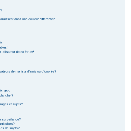
s?
paraissent dans une couleur différente?
és!
ables!
n utilisateur de ce forum!
sateurs de ma liste d’amis ou d’ignorés?
sultat?
blanche!?
ages et sujets?
la surveillance?
rticuliers?
es de sujets?