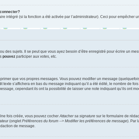
 connecter?
ire intégré (si la fonction a été activée par l’administrateur). Ceci pour empêcher un
 des sujets. Il se peut que vous ayez besoin d’être enregistré pour écrire un mes
us
pouvez
participer aux votes, etc.
pprimer que vos propres messages. Vous pouvez modifier un message (quelquefois d
xte s’affichera en bas du message indiquant qu’il a été édité, le nombre de fois qu’
age, cependant ils ont la possibilité de laisser une note indiquant qu’ils ont modi
 Une fois créée, vous pouvez cocher
Attacher sa signature
sur le formulaire de réda
ateur (onglet
Préférences du forum --> Modifier les préférences de message
). Par 
rédaction de message.