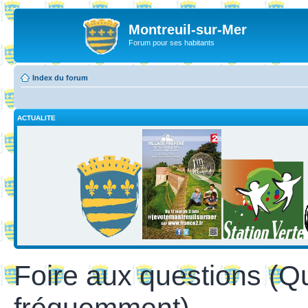
Montreuil-sur-Mer
Forum pour ses habitants
Index du forum
ACTUALITE
Foire aux questions (Q
fréquemment)