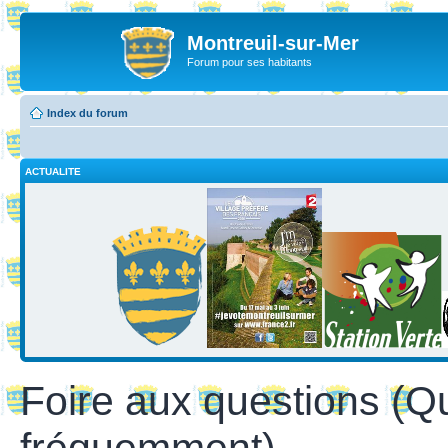
Montreuil-sur-Mer
Forum pour ses habitants
Index du forum
ACTUALITE
Foire aux questions (Q
fréquemment)