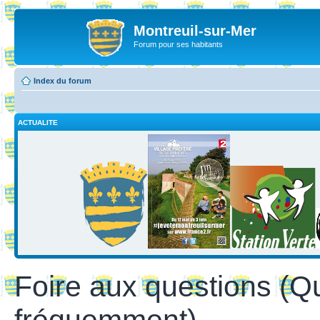
Montreuil-sur-Mer
Forum pour ses habitants
Index du forum
ACTUALITE
Foire aux questions (Q
fréquemment)