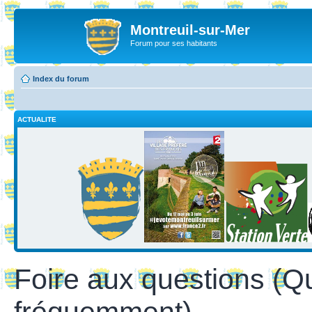
Montreuil-sur-Mer
Forum pour ses habitants
Index du forum
ACTUALITE
Foire aux questions (Q
fréquemment)