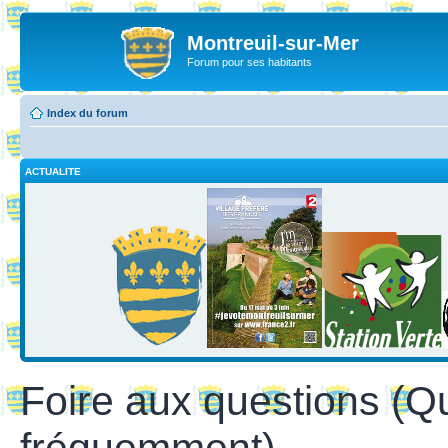
Montreuil-sur-Mer
Forum pour ses habitants
Index du forum
ACTUALITE
Foire aux questions (Q
fréquemment)