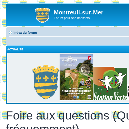
Montreuil-sur-Mer
Forum pour ses habitants
Index du forum
ACTUALITE
Foire aux questions (Q
fréquemment)