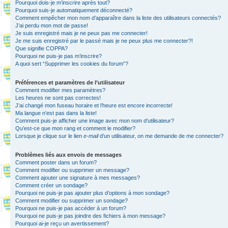
Pourquoi dois-je m’inscrire après tout?
Pourquoi suis-je automatiquement déconnecté?
Comment empêcher mon nom d’apparaître dans la liste des utilisateurs connectés?
J’ai perdu mon mot de passe!
Je suis enregistré mais je ne peux pas me connecter!
Je me suis enregistré par le passé mais je ne peux plus me connecter?!
Que signifie COPPA?
Pourquoi ne puis-je pas m’inscrire?
A quoi sert “Supprimer les cookies du forum”?
Préférences et paramètres de l’utilisateur
Comment modifier mes paramètres?
Les heures ne sont pas correctes!
J’ai changé mon fuseau horaire et l’heure est encore incorrecte!
Ma langue n’est pas dans la liste!
Comment puis-je afficher une image avec mon nom d’utilisateur?
Qu’est-ce que mon rang et comment le modifier?
Lorsque je clique sur le lien
e-mail
d’un utilisateur, on me demande de me connecter?
Problèmes liés aux envois de messages
Comment poster dans un forum?
Comment modifier ou supprimer un message?
Comment ajouter une signature à mes messages?
Comment créer un sondage?
Pourquoi ne puis-je pas ajouter plus d’options à mon sondage?
Comment modifier ou supprimer un sondage?
Pourquoi ne puis-je pas accéder à un forum?
Pourquoi ne puis-je pas joindre des fichiers à mon message?
Pourquoi ai-je reçu un avertissement?