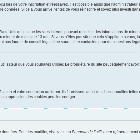
u lors de votre inscription et réessayez. Il est possible aussi que l’administrateur 
 de données. Si cela vous arrive, tentez de vous réinscrire et soyez plus investi dans
tats-Unis qui dit que les sites Internet pouvant recueillir des informations de mi
r un mineur de moins de 13 ans. Si vous n’êtes pas sûr que cela s’applique à vous, l
 pas fournir de conseil légal et ne saurait être contactée pour des questions légal
m d’utilisateur que vous souhaitez utiliser. Le propriétaire du site peut également av
ation et votre connexion au forum. Ils fournissent aussi des fonctionnalités telles 
la suppression des cookies peut les corriger.
 données. Pour les modifier, visitez le lien
Panneau de l’utilisateur
(généralement a