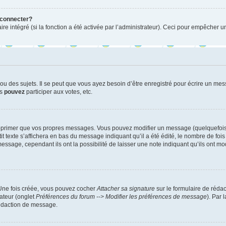
 connecter?
ire intégré (si la fonction a été activée par l’administrateur). Ceci pour empêcher un
 des sujets. Il se peut que vous ayez besoin d’être enregistré pour écrire un mes
us
pouvez
participer aux votes, etc.
pprimer que vos propres messages. Vous pouvez modifier un message (quelquefois d
xte s’affichera en bas du message indiquant qu’il a été édité, le nombre de fois qu’
age, cependant ils ont la possibilité de laisser une note indiquant qu’ils ont modi
 Une fois créée, vous pouvez cocher
Attacher sa signature
sur le formulaire de réda
ateur (onglet
Préférences du forum --> Modifier les préférences de message
). Par 
rédaction de message.