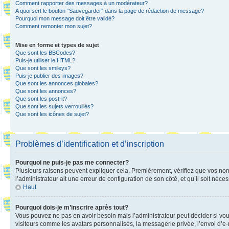
Comment rapporter des messages à un modérateur?
A quoi sert le bouton “Sauvegarder” dans la page de rédaction de message?
Pourquoi mon message doit être validé?
Comment remonter mon sujet?
Mise en forme et types de sujet
Que sont les BBCodes?
Puis-je utiliser le HTML?
Que sont les smileys?
Puis-je publier des images?
Que sont les annonces globales?
Que sont les annonces?
Que sont les post-it?
Que sont les sujets verrouillés?
Que sont les icônes de sujet?
Problèmes d’identification et d’inscription
Pourquoi ne puis-je pas me connecter?
Plusieurs raisons peuvent expliquer cela. Premièrement, vérifiez que vos nom d’
l’administrateur ait une erreur de configuration de son côté, et qu’il soit néces
Haut
Pourquoi dois-je m’inscrire après tout?
Vous pouvez ne pas en avoir besoin mais l’administrateur peut décider si vou
visiteurs comme les avatars personnalisés, la messagerie privée, l’envoi d’e-