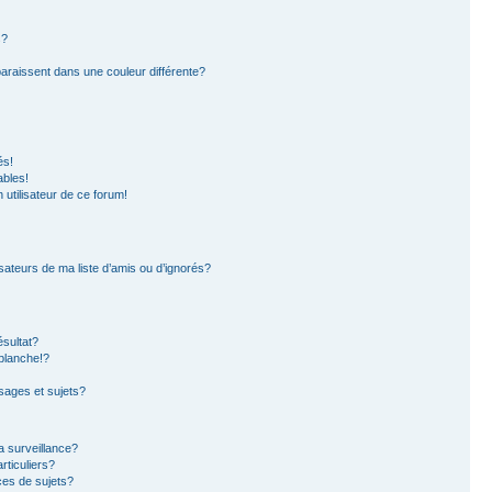
s?
paraissent dans une couleur différente?
és!
ables!
n utilisateur de ce forum!
sateurs de ma liste d’amis ou d’ignorés?
sultat?
blanche!?
ages et sujets?
la surveillance?
rticuliers?
es de sujets?