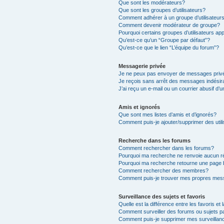
Que sont les modérateurs?
Que sont les groupes d’utilisateurs?
Comment adhérer à un groupe d’utilisateur
Comment devenir modérateur de groupe?
Pourquoi certains groupes d’utilisateurs ap
Qu’est-ce qu’un “Groupe par défaut”?
Qu’est-ce que le lien “L’équipe du forum”?
Messagerie privée
Je ne peux pas envoyer de messages priv
Je reçois sans arrêt des messages indésir
J’ai reçu un e-mail ou un courrier abusif d’u
Amis et ignorés
Que sont mes listes d’amis et d’ignorés?
Comment puis-je ajouter/supprimer des utili
Recherche dans les forums
Comment rechercher dans les forums?
Pourquoi ma recherche ne renvoie aucun ré
Pourquoi ma recherche retourne une page 
Comment rechercher des membres?
Comment puis-je trouver mes propres mess
Surveillance des sujets et favoris
Quelle est la différence entre les favoris et 
Comment surveiller des forums ou sujets pa
Comment puis-je supprimer mes surveillanc