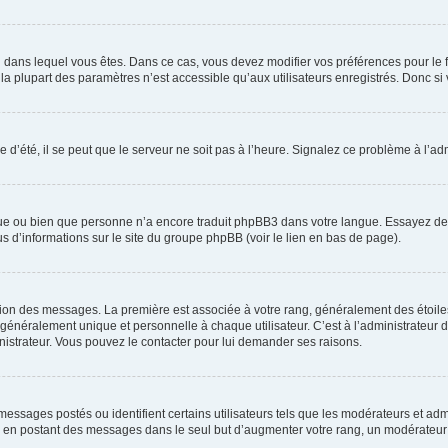
elui dans lequel vous êtes. Dans ce cas, vous devez modifier vos préférences pour le
a plupart des paramètres n’est accessible qu’aux utilisateurs enregistrés. Donc si v
 d’été, il se peut que le serveur ne soit pas à l’heure. Signalez ce problème à l’adm
ngue ou bien que personne n’a encore traduit phpBB3 dans votre langue. Essayez de d
us d’informations sur le site du groupe phpBB (voir le lien en bas de page).
ation des messages. La première est associée à votre rang, généralement des étoile
éralement unique et personnelle à chaque utilisateur. C’est à l’administrateur d’ac
inistrateur. Vous pouvez le contacter pour lui demander ses raisons.
essages postés ou identifient certains utilisateurs tels que les modérateurs et admi
ums en postant des messages dans le seul but d’augmenter votre rang, un modérateu