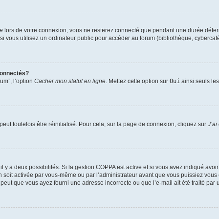
te
lors de votre connexion, vous ne resterez connecté que pendant une durée déterm
vous utilisez un ordinateur public pour accéder au forum (bibliothèque, cybercafé, u
connectés?
rum”, l’option
Cacher mon statut en ligne
. Mettez cette option sur
Oui
ainsi seuls le
ut toutefois être réinitialisé. Pour cela, sur la page de connexion, cliquez sur
J’ai
, il y a deux possibilités. Si la gestion COPPA est active et si vous avez indiqué avoi
n soit activée par vous-même ou par l’administrateur avant que vous puissiez vous c
 peut que vous ayez fourni une adresse incorrecte ou que l’e-mail ait été traité par u