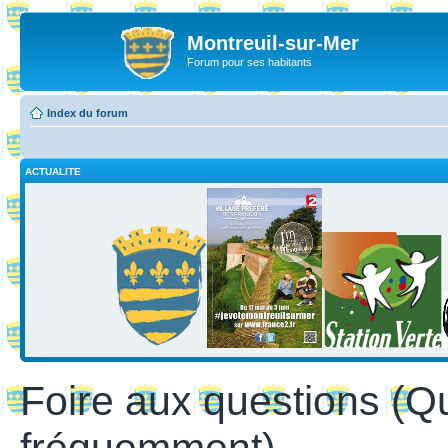
Montreuil-sur-Mer
Forum pour ses habitants
Index du forum
ACTUALITE
Foire aux questions (Q
fréquemment)