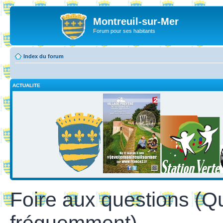
Montreuil-sur-Mer
Forum pour ses habitants
Index du forum
ACTUALITE
Foire aux questions (Q
fréquemment)