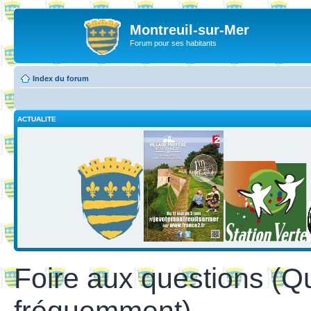
Montreuil-sur-Mer
Forum pour ses habitants
Index du forum
ACTUALITE
Foire aux questions (Q
fréquemment)