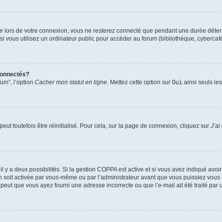
te
lors de votre connexion, vous ne resterez connecté que pendant une durée déterm
vous utilisez un ordinateur public pour accéder au forum (bibliothèque, cybercafé, u
connectés?
rum”, l’option
Cacher mon statut en ligne
. Mettez cette option sur
Oui
ainsi seuls le
ut toutefois être réinitialisé. Pour cela, sur la page de connexion, cliquez sur
J’ai
, il y a deux possibilités. Si la gestion COPPA est active et si vous avez indiqué avoi
n soit activée par vous-même ou par l’administrateur avant que vous puissiez vous c
 peut que vous ayez fourni une adresse incorrecte ou que l’e-mail ait été traité par u