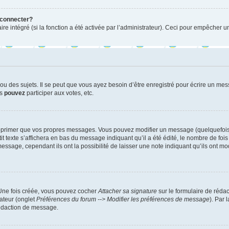
 connecter?
ire intégré (si la fonction a été activée par l’administrateur). Ceci pour empêcher un
 des sujets. Il se peut que vous ayez besoin d’être enregistré pour écrire un mes
us
pouvez
participer aux votes, etc.
pprimer que vos propres messages. Vous pouvez modifier un message (quelquefois d
xte s’affichera en bas du message indiquant qu’il a été édité, le nombre de fois qu’
age, cependant ils ont la possibilité de laisser une note indiquant qu’ils ont modi
 Une fois créée, vous pouvez cocher
Attacher sa signature
sur le formulaire de réda
ateur (onglet
Préférences du forum --> Modifier les préférences de message
). Par 
rédaction de message.