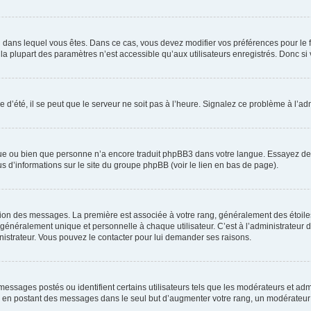
elui dans lequel vous êtes. Dans ce cas, vous devez modifier vos préférences pour le
a plupart des paramètres n’est accessible qu’aux utilisateurs enregistrés. Donc si v
 d’été, il se peut que le serveur ne soit pas à l’heure. Signalez ce problème à l’adm
ngue ou bien que personne n’a encore traduit phpBB3 dans votre langue. Essayez de d
us d’informations sur le site du groupe phpBB (voir le lien en bas de page).
ation des messages. La première est associée à votre rang, généralement des étoile
éralement unique et personnelle à chaque utilisateur. C’est à l’administrateur d’ac
inistrateur. Vous pouvez le contacter pour lui demander ses raisons.
essages postés ou identifient certains utilisateurs tels que les modérateurs et admi
ums en postant des messages dans le seul but d’augmenter votre rang, un modérateu