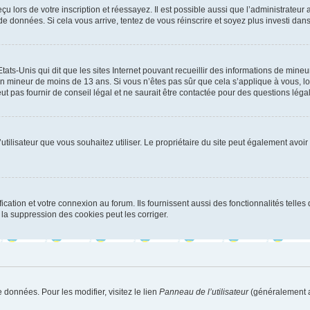
u lors de votre inscription et réessayez. Il est possible aussi que l’administrateur 
 de données. Si cela vous arrive, tentez de vous réinscrire et soyez plus investi dans
tats-Unis qui dit que les sites Internet pouvant recueillir des informations de mi
r un mineur de moins de 13 ans. Si vous n’êtes pas sûr que cela s’applique à vous, l
 pas fournir de conseil légal et ne saurait être contactée pour des questions légal
m d’utilisateur que vous souhaitez utiliser. Le propriétaire du site peut également av
ation et votre connexion au forum. Ils fournissent aussi des fonctionnalités telles 
la suppression des cookies peut les corriger.
 données. Pour les modifier, visitez le lien
Panneau de l’utilisateur
(généralement a