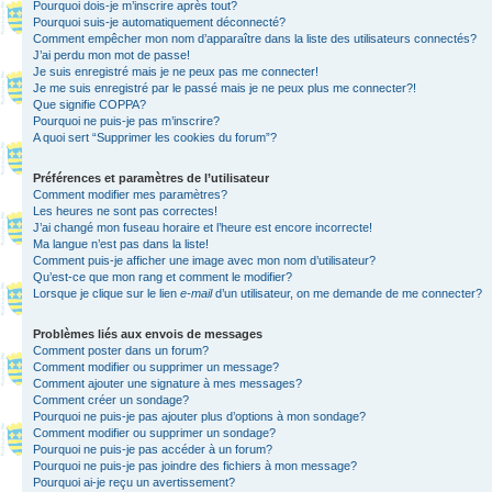
Pourquoi dois-je m’inscrire après tout?
Pourquoi suis-je automatiquement déconnecté?
Comment empêcher mon nom d’apparaître dans la liste des utilisateurs connectés?
J’ai perdu mon mot de passe!
Je suis enregistré mais je ne peux pas me connecter!
Je me suis enregistré par le passé mais je ne peux plus me connecter?!
Que signifie COPPA?
Pourquoi ne puis-je pas m’inscrire?
A quoi sert “Supprimer les cookies du forum”?
Préférences et paramètres de l’utilisateur
Comment modifier mes paramètres?
Les heures ne sont pas correctes!
J’ai changé mon fuseau horaire et l’heure est encore incorrecte!
Ma langue n’est pas dans la liste!
Comment puis-je afficher une image avec mon nom d’utilisateur?
Qu’est-ce que mon rang et comment le modifier?
Lorsque je clique sur le lien
e-mail
d’un utilisateur, on me demande de me connecter?
Problèmes liés aux envois de messages
Comment poster dans un forum?
Comment modifier ou supprimer un message?
Comment ajouter une signature à mes messages?
Comment créer un sondage?
Pourquoi ne puis-je pas ajouter plus d’options à mon sondage?
Comment modifier ou supprimer un sondage?
Pourquoi ne puis-je pas accéder à un forum?
Pourquoi ne puis-je pas joindre des fichiers à mon message?
Pourquoi ai-je reçu un avertissement?