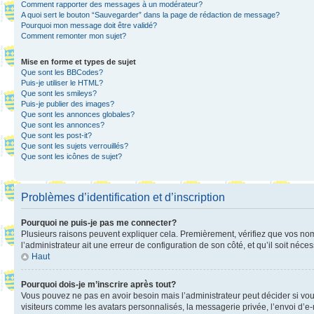
Comment rapporter des messages à un modérateur?
A quoi sert le bouton “Sauvegarder” dans la page de rédaction de message?
Pourquoi mon message doit être validé?
Comment remonter mon sujet?
Mise en forme et types de sujet
Que sont les BBCodes?
Puis-je utiliser le HTML?
Que sont les smileys?
Puis-je publier des images?
Que sont les annonces globales?
Que sont les annonces?
Que sont les post-it?
Que sont les sujets verrouillés?
Que sont les icônes de sujet?
Problèmes d’identification et d’inscription
Pourquoi ne puis-je pas me connecter?
Plusieurs raisons peuvent expliquer cela. Premièrement, vérifiez que vos nom d’
l’administrateur ait une erreur de configuration de son côté, et qu’il soit néces
Haut
Pourquoi dois-je m’inscrire après tout?
Vous pouvez ne pas en avoir besoin mais l’administrateur peut décider si vou
visiteurs comme les avatars personnalisés, la messagerie privée, l’envoi d’e-