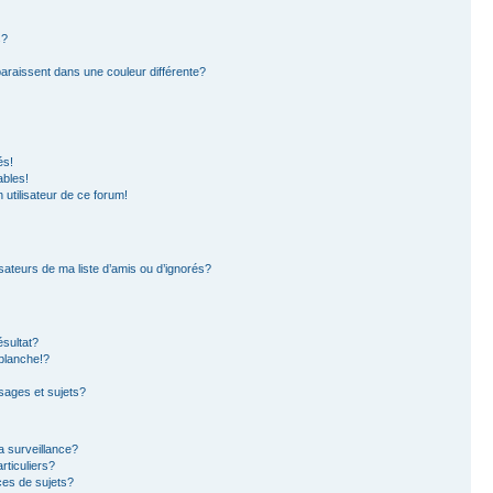
s?
paraissent dans une couleur différente?
és!
ables!
n utilisateur de ce forum!
sateurs de ma liste d’amis ou d’ignorés?
sultat?
blanche!?
ages et sujets?
la surveillance?
rticuliers?
es de sujets?