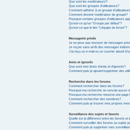
Que sont les modérateurs?
Que sont les groupes d’utilisateurs?
Comment adhérer à un groupe d’utilisateur
Comment devenir modérateur de groupe?
Pourquoi certains groupes d’utilisateurs ap
Qu’est-ce qu’un “Groupe par défaut”?
Qu’est-ce que le lien “L’équipe du forum”?
Messagerie privée
Je ne peux pas envoyer de messages priv
Je reçois sans arrêt des messages indésir
J’ai reçu un e-mail ou un courrier abusif d’u
Amis et ignorés
Que sont mes listes d’amis et d’ignorés?
Comment puis-je ajouter/supprimer des utili
Recherche dans les forums
Comment rechercher dans les forums?
Pourquoi ma recherche ne renvoie aucun ré
Pourquoi ma recherche retourne une page 
Comment rechercher des membres?
Comment puis-je trouver mes propres mess
Surveillance des sujets et favoris
Quelle est la différence entre les favoris et 
Comment surveiller des forums ou sujets pa
Comment puis-je supprimer mes surveillanc