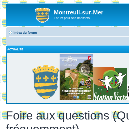
Montreuil-sur-Mer
Forum pour ses habitants
Index du forum
ACTUALITE
Foire aux questions (Q
fréquemment)