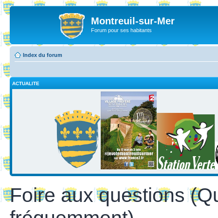
Montreuil-sur-Mer
Forum pour ses habitants
Index du forum
ACTUALITE
Foire aux questions (Q
fréquemment)