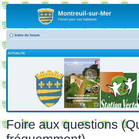
Montreuil-sur-Mer
Forum pour ses habitants
Index du forum
ACTUALITE
Foire aux questions (Q
fréquemment)