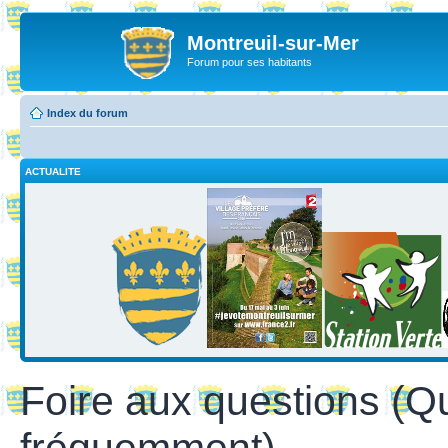
Montreuil-sur-Mer
Forum pour ses habitants
Index du forum
ACTUALITE
Foire aux questions (Q
fréquemment)