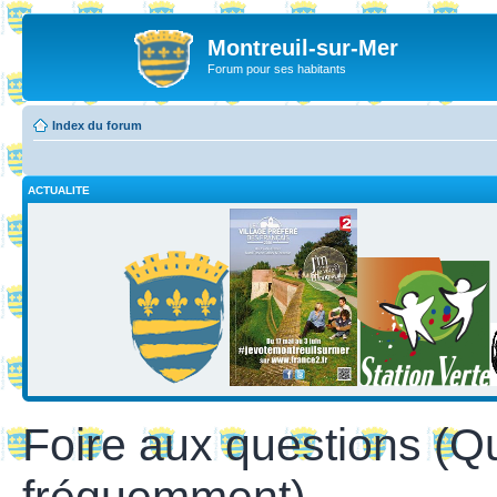
Montreuil-sur-Mer
Forum pour ses habitants
Index du forum
ACTUALITE
Foire aux questions (Q
fréquemment)