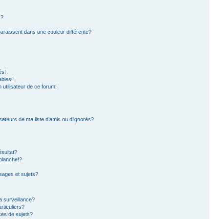
s?
paraissent dans une couleur différente?
és!
ables!
n utilisateur de ce forum!
sateurs de ma liste d’amis ou d’ignorés?
sultat?
blanche!?
ages et sujets?
la surveillance?
rticuliers?
es de sujets?