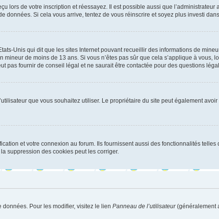
u lors de votre inscription et réessayez. Il est possible aussi que l’administrateur 
 de données. Si cela vous arrive, tentez de vous réinscrire et soyez plus investi dans
tats-Unis qui dit que les sites Internet pouvant recueillir des informations de mi
r un mineur de moins de 13 ans. Si vous n’êtes pas sûr que cela s’applique à vous, l
 pas fournir de conseil légal et ne saurait être contactée pour des questions légal
m d’utilisateur que vous souhaitez utiliser. Le propriétaire du site peut également av
ation et votre connexion au forum. Ils fournissent aussi des fonctionnalités telles 
la suppression des cookies peut les corriger.
 données. Pour les modifier, visitez le lien
Panneau de l’utilisateur
(généralement a