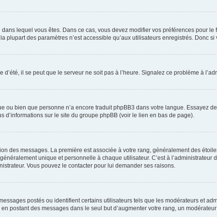
elui dans lequel vous êtes. Dans ce cas, vous devez modifier vos préférences pour le
a plupart des paramètres n’est accessible qu’aux utilisateurs enregistrés. Donc si v
 d’été, il se peut que le serveur ne soit pas à l’heure. Signalez ce problème à l’adm
ngue ou bien que personne n’a encore traduit phpBB3 dans votre langue. Essayez de d
us d’informations sur le site du groupe phpBB (voir le lien en bas de page).
ation des messages. La première est associée à votre rang, généralement des étoile
éralement unique et personnelle à chaque utilisateur. C’est à l’administrateur d’ac
inistrateur. Vous pouvez le contacter pour lui demander ses raisons.
essages postés ou identifient certains utilisateurs tels que les modérateurs et admi
ums en postant des messages dans le seul but d’augmenter votre rang, un modérateu