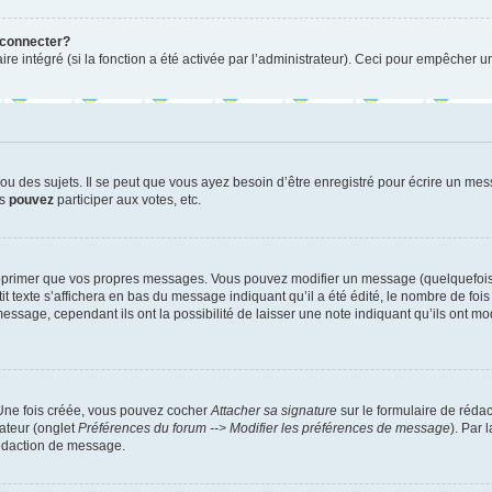
 connecter?
ire intégré (si la fonction a été activée par l’administrateur). Ceci pour empêcher un
 des sujets. Il se peut que vous ayez besoin d’être enregistré pour écrire un mes
us
pouvez
participer aux votes, etc.
pprimer que vos propres messages. Vous pouvez modifier un message (quelquefois d
xte s’affichera en bas du message indiquant qu’il a été édité, le nombre de fois qu’
age, cependant ils ont la possibilité de laisser une note indiquant qu’ils ont modi
 Une fois créée, vous pouvez cocher
Attacher sa signature
sur le formulaire de réda
ateur (onglet
Préférences du forum --> Modifier les préférences de message
). Par 
rédaction de message.