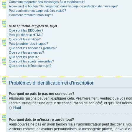
Comment rapporter des messages à un modérateur?
A quoi sert le bouton “Sauvegarder” dans la page de rédaction de message?
Pourquoi mon message doit être validé?
Comment remonter mon sujet?
Mise en forme et types de sujet
Que sont les BBCodes?
Puis-je utiliser le HTML?
Que sont les smileys?
Puis-je publier des images?
Que sont les annonces globales?
Que sont les annonces?
Que sont les post-it?
Que sont les sujets verrouillés?
Que sont les icônes de sujet?
Problèmes d’identification et d’inscription
Pourquoi ne puis-je pas me connecter?
Plusieurs raisons peuvent expliquer cela. Premièrement, vérifiez que vos nom d’
l’administrateur ait une erreur de configuration de son côté, et qu’il soit néces
Haut
Pourquoi dois-je m’inscrire après tout?
Vous pouvez ne pas en avoir besoin mais l’administrateur peut décider si vou
visiteurs comme les avatars personnalisés, la messagerie privée, l’envoi d’e-