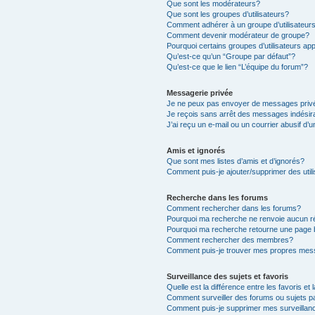
Que sont les modérateurs?
Que sont les groupes d’utilisateurs?
Comment adhérer à un groupe d’utilisateur
Comment devenir modérateur de groupe?
Pourquoi certains groupes d’utilisateurs ap
Qu’est-ce qu’un “Groupe par défaut”?
Qu’est-ce que le lien “L’équipe du forum”?
Messagerie privée
Je ne peux pas envoyer de messages priv
Je reçois sans arrêt des messages indésir
J’ai reçu un e-mail ou un courrier abusif d’u
Amis et ignorés
Que sont mes listes d’amis et d’ignorés?
Comment puis-je ajouter/supprimer des utili
Recherche dans les forums
Comment rechercher dans les forums?
Pourquoi ma recherche ne renvoie aucun ré
Pourquoi ma recherche retourne une page 
Comment rechercher des membres?
Comment puis-je trouver mes propres mess
Surveillance des sujets et favoris
Quelle est la différence entre les favoris et 
Comment surveiller des forums ou sujets pa
Comment puis-je supprimer mes surveillanc