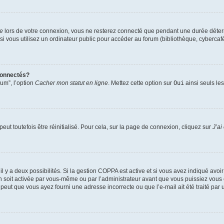
te
lors de votre connexion, vous ne resterez connecté que pendant une durée déterm
vous utilisez un ordinateur public pour accéder au forum (bibliothèque, cybercafé, u
connectés?
rum”, l’option
Cacher mon statut en ligne
. Mettez cette option sur
Oui
ainsi seuls le
ut toutefois être réinitialisé. Pour cela, sur la page de connexion, cliquez sur
J’ai
, il y a deux possibilités. Si la gestion COPPA est active et si vous avez indiqué avoi
n soit activée par vous-même ou par l’administrateur avant que vous puissiez vous c
 peut que vous ayez fourni une adresse incorrecte ou que l’e-mail ait été traité par u