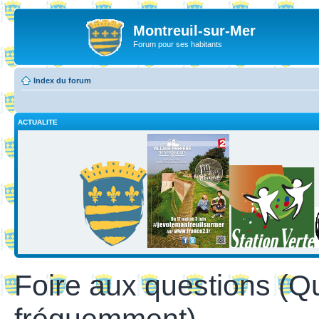
Montreuil-sur-Mer
Forum pour ses habitants
Index du forum
ACTUALITE
Foire aux questions (Q
fréquemment)