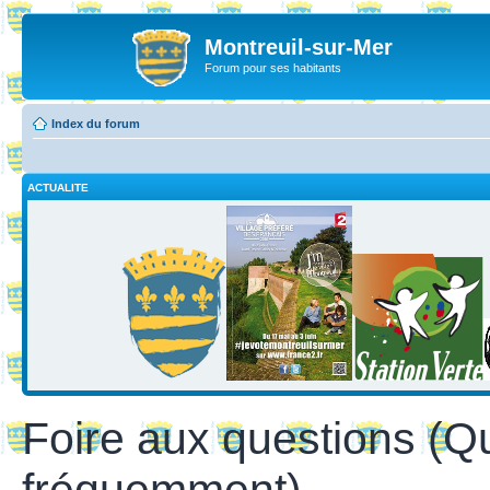
Montreuil-sur-Mer
Forum pour ses habitants
Index du forum
ACTUALITE
Foire aux questions (Q
fréquemment)